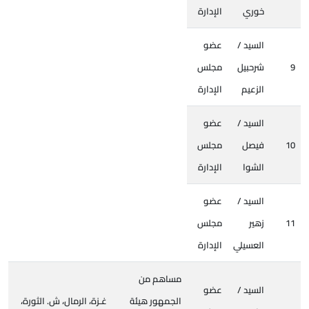
خوري
الإدارة
السيد /
عضو
9
شرحبيل
مجلس
الزعيم
الإدارة
السيد /
عضو
10
فيصل
مجلس
الشوا
الإدارة
السيد /
عضو
11
زهير
مجلس
العسيلي
الإدارة
مساهم من
السيد /
عضو
الجمهور هيئة
غـزة، الرمال، ش. الثورة،