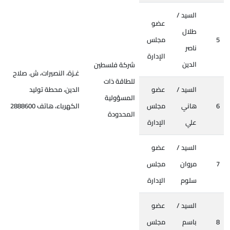
السيد /
عضو
طلال
5
مجلس
ناصر
الإدارة
الدين
شركة فلسطين
غـزة، النصيرات، ش. صلاح
للطاقة ذات
السيد /
عضو
الدين، محطة توليد
المسؤولية
6
هاني
مجلس
الكهرباء، هاتف 2888600
المحدودة
علي
الإدارة
السيد /
عضو
7
مروان
مجلس
سلوم
الإدارة
السيد /
عضو
8
باسم
مجلس