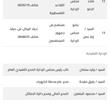
12
ماجد
مجلس
التقاعد
هاتف 2829219
الحلو
الإدارة
الفلسطينية
عضو
مساهم من
السيد /
غـزة، الرمال، ش. حيفا،
13
مجلس
جمهور
إياد بصل
هاتف 2848025
الإدارة
المساهمين
الإدارة التنفيذية
السيد / وليد سلمان
نائب رئيس مجلس الإدارة المدير التنفيذي العام
السيد / رفيق مليحة
مدير عام محطة الكهرباء
السيد / محمود النباهين
المدير المالي ومدير دائرة الامتثال