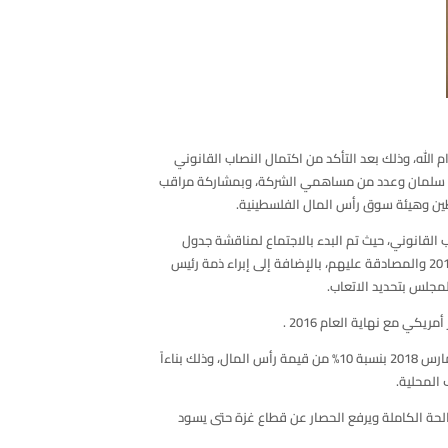
الله، وذلك بعد التأكد من اكتمال النصاب القانوني
ليد سلمان وعدد من مساهمي الشركة، وبمشاركة مراقب
ين وهيئة سوق رأس المال الفلسطينية.
 القانوني، حيث تم البدء بالاجتماع لمناقشة جدول
الأعمال لإتخاذ القرارات اللازمة والتي شملت مناقشة تقرير مجلس الإدارة والتقرير المالي وتقرير مدقق الحسابات الخارجي المستقل عن العام 2017 والمصادقة عليهم، بالإضافة إلى إبراء ذمة رئيس
وفي سياق الاجتماع تمت الموافقة على قرار توزيع الأرباح النقدية عن العام 2017 على مساهمي الشركة المالكين للأسهم بتاريخ الاجتماع 28 مارس 2018 بنسبة 10% من قيمة رأس المال، وذلك بناءاً
لحة الكاملة ويرفع الحصار عن قطاع غزة حتى يسود