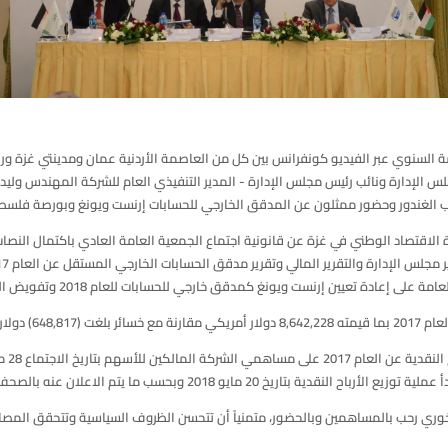
 السنوي عبر الفيديو كونفرانس بين كل من العاصمة الأردنية عمان ومدينتي غزة ورام 
س الإدارة ونائب رئيس مجلس الإدارة - المدير التنفيذي العام للشركة المهندس و
وب الغندور وحضور ممثلون عن المدقق الخارجي للحسابات إرنست ويونغ وبورصة فلسط
الاقتصاد الوطني في غزة عن قانونية اجتماع الجمعية العامة العادي باكتمال النصاب
 العام 2016 .
 20 مايو 2018 وبحسب ما يتم الاعلان عنه بالصحف المحلية.
 خوري رحب بالمساهمين وبالحضور، متمنياً أن تتحسن الظروف السياسية وتتحقق المصا