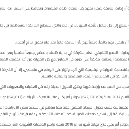
بالمتغيرات المختلفة، وأن إدارة الشركة تعمل بجهد كبير لتتجاوز هذه المتغيرات وتحافظ على استم
ى الأداء الجيد للشركة في العام 2017، وبين أنه يتطلع إلى حل شامل لأزمة الكهرباء في غزة والتي تستطيع الشركة
ن يلتقى بهم دائماً، وطمأنهم بأن الشركة عاماً بعد عام تحقق نتائج أفضل.
- المدير التنفيذي العام للشركة في بداية كلمته بالحضور جميعاً، متمنياً رفع الحص
 الاقتصادية الوطنية، مؤكداً على دوره في التعاون مع كل الجهات من أجل تخفيف المع
غيرات السياسية والإقتصادية الدولية والإقليمية التي أثرت وتؤثر على الوضع في فلسطين، إلا أن 
الشركة في العديد من الأمور التعاقدية والمالية والفنية.
عديد من المجالات بإرادة قوية وخلق الحلول البديلة رغم كل العقبات والصعوبات الت
ية العام 2016 .
كمبيالات حسب جدول السداد المتفق عليه مما ساهم في تسديد بعض الالتزامات الم
الإضافة إلى تسديد دفعات الصيانة، كما تمكنت الشركة من دفع قيمة الأرباح النقدية الم