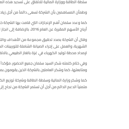
سلطة الطاقة ووزارة المالية للاتفاق على تسديد هذه المب
وطمأن المساهمين بأن الشركة تسعى دائماً من أجل زيادة ال
أرباح الأسهم المقررة عن العام 2016، بالإضافة إلى انجاز الشركة للصيانة الشاملة للتوربينين الغازيين وتسديد القرض للبنك الوطني وربط ودائع لصالح الشركة في البنوك المحلية.
لإمداد محطة توليد الكهرباء في غزة بالغاز الطبيعي بالات
وفي ختام كلمته شكر السيد سلمان جميع الحضور، مؤكداً 
ومتابعتها، كما وشكر العاملين بالشركة الذين يقومون ب
كما وشكر وزارة المالية وسلطة الطاقة وشركة توزيع الكه
متمنياً الدعم الدائم من أجل أن تستمر الشركة من نجاح إلى