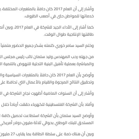
وأشار إلى أن العام 2017 كان حافلاً 
خدماتها للمواطن حتى في أصعب الظروف.
كما أشار إل
طاقتها الإنتاجية طوال الوقت.
وختم السيد سامر خوري كلمته بشكر جميع الحضور متمنياً أ
من جهته رحب المهندس وليد سلمان نائب رئيس مجلس الإدارة 
والمباشرة بعملية تأهيل البنية التحتية للنهوض بالتنمية
وأوضح بأن العام 2017 كان حافلاً بالمت
وتحقيق النتائج المرجوة والقيام بالأعمال التي تحافظ على 
وأشار إلى أن السنوات الماضية أظهرت نجاح الشركة في ال
وأفاد بأن الشركة الفلسطينية للكهرباء حققت أرباحاً خلال العام 2017 بما قيمته 8,642,228 دولار أمريكي مقارنة مع خسائر بلغت (648,817) دولار أمريكي مع نها
وأوضح السيد سلمان بأن الشركة استطاعت تحصيل كافة ال
المستحق للبنك الوطني بحوالي ثلاثة مليون دولار أمريكي، ب