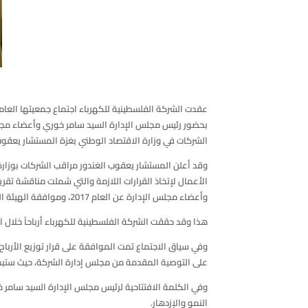
عقدت الشركة الفلسطينية للكهرباء اجتماع جمعيتها العامة
بحضور رئيس مجلس الإدارة السيد سامر خوري وأعضاء مجل
الشركات في وزارة الاقتصاد الوطني بغزة المستشار يعق
وقد أعلن المستشار يعقوب الغندور مراقب الشركات بوزارة 
وأعضاء مجلس الإدارة عن العام 2017، وموافقة الهيئة العامة على إعادة تعيين إرنست ويونغ كمدقق خارجي للحسابات للعام 2018 وتفويض المجلس بتحديد الاتعاب.
هذا وقد حققت الشركة الفلسطينية للكهرباء أرباحاً خلال العام 2017 بما قيمته 8,642,228 دولار أمريكي مقارنة مع خسائر بلغت (648,817) دولار أمريكي مع نهاية
على التوصية المقدمة من مجلس إدارة الشركة، حيث ستبدأ عملية توزيع الأرباح النقدية بتاريخ
وفي الكلمة الافتتاحية لرئيس مجلس الإدارة السيد سامر
النمو والإزدهار.